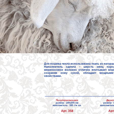
Для пошива чехла использована ткань из натура
Наполнитель одеяла – шерсть овец поро
мериносовое волокно отлично впитывает влаг
сохраняя кожу сухой, обладает мощными
свойствами.
Полутораспальное
Двухс
размер: 140х205 см
размер: 
наполнитель: 160 г/м кв.
наполнитель
Арт. 358
Арт